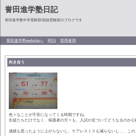
誉田進学塾日記
誉田進学塾中学受験部/高校受験部のブログです
誉田進学塾websiteへ
RSS
管理者用
向き合う
色々なことが不安になってくる時期ですね。
生徒たちだけでなく、保護者の方々も、入試が近づいてどうなるのか心
成績も思ったように上がらないし、ケアレスミスも減らないし…、この