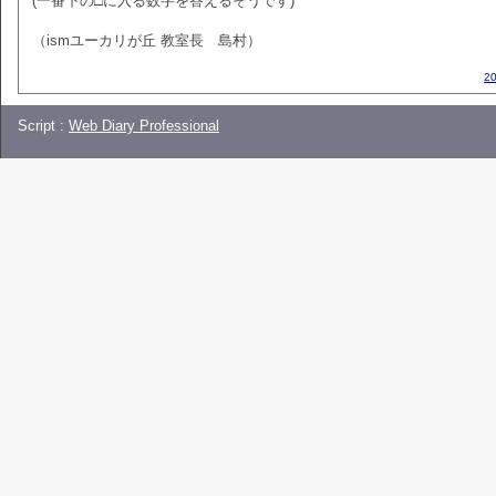
(一番下の□に入る数字を答えるそうです)
（ismユーカリが丘 教室長 島村）
2
Script :
Web Diary Professional