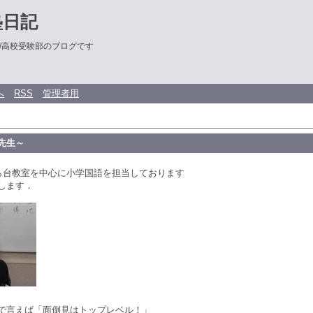
塾日記
/高校受験部のブログです
へ
RSS
管理者用
先生～
はら台教室を中心に小学国語を担当しております
します．
で言えば「面倒見はトップレベル！」