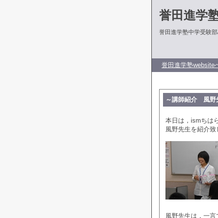
誉田進学
誉田進学塾中学受験部
誉田進学塾website
～講師紹介 風野
本日は，ismち
風野先生を紹介致
風野先生は，一言