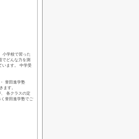
 小学校で習った
題でどんな力を測
ています。 中学受
・ 誉田進学塾
きます。
、 各クラスの定
べく誉田進学塾でご