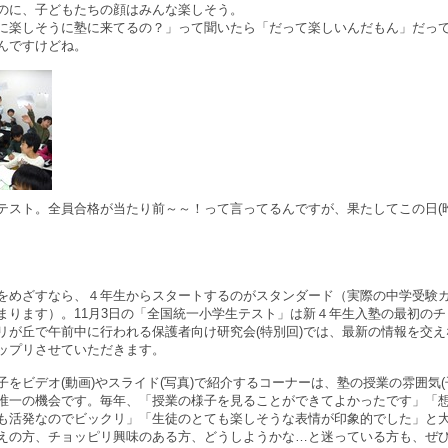
のに、子どもたちの顔はみんな楽しそう。
楽しそうに塾に来てるの？」って聞いたら「だって楽しいんだもん」だっ
んですけどね。
テスト。全員合格が当たり前～～！って言ってるんですが、果たしてこの日(
めざすなら、４年生からスタートするのがスタンダード（実際の中学受験
まります）。11月3日の「全国統一小学生テスト」は新４年生入塾の最初の
リが丘で午前中に行われる保護者向け研究会(特別回)では、最新の情報を交
ップリさせていただきます。
をビデオ(動画)やスライド(写真)で紹介するコーナーは、塾の授業の雰囲気(
唯一の機会です。毎年、「授業の様子を見ることができてよかったです」「
も活発なのでビックリ」「生徒のとても楽しそうな表情が印象的でした」と
えの方、チョッピリ興味のある方、どうしようかな…と迷っている方も、ぜ