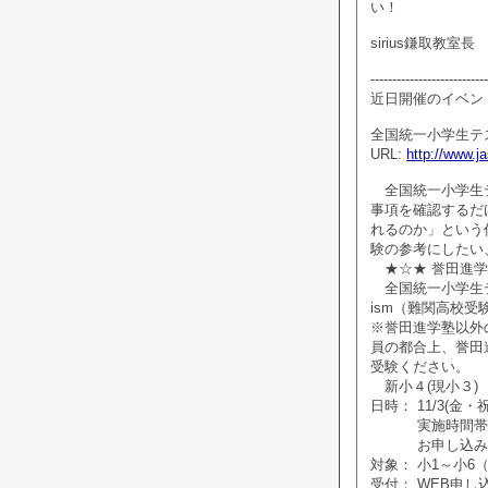
い！
sirius鎌取教室長
---------------------------
近日開催のイベン
全国統一小学生テ
URL:
http://www.
全国統一小学生テ
事項を確認するだ
れるのか」という
験の参考にしたい
★☆★ 誉田進学
全国統一小学生テ
ism（難関高校
※誉田進学塾以外
員の都合上、誉田
受験ください。
新小４(現小３) 
日時： 11/3(金
実施時間帯は会
お申し込み時に
対象： 小1～小6（
受付： WEB申し込