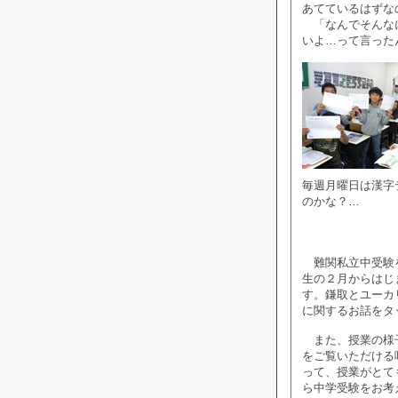
あてているはずな
「なんでそんなに
いよ…って言った
毎週月曜日は漢字
のかな？…
難関私立中受験を
生の２月からはじ
す。鎌取とユーカ
に関するお話をタ
また、授業の様子
をご覧いただける
って、授業がとて
ら中学受験をお考