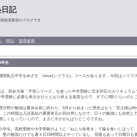
塾日記
/高校受験部のブログです
へ
RSS
管理者用
5年生
関私立中学をめざす「sirius(シリウス)」コースがあります。今回はシリウ
iusは、四谷大塚「予習シリーズ」を使った中学受験に完全対応のカリキュラム
中学受験に必要な単元をひととおり終える進度なので、すでに8割ぐらいのと
分野の勉強は夏休み前に終わり、9月から始まった歴史はもう「安土桃山時
、この時期は入試直結の重要単元が目白押しなので、日々の勉強にも自然と
難しくなっていくので、まさに今ががんばりどころですね。
学生。高校受験や大学受験のように「ねじり鉢巻き」で歯を食いしばって
。塾の勉強だけでも週４日15時間以上やっているし、宿題もあって日曜日も