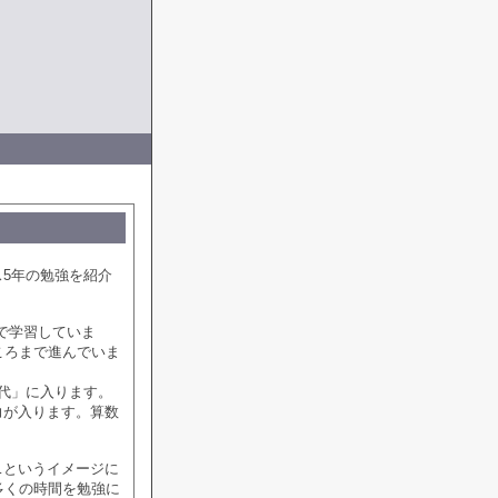
ス5年の勉強を紹介
で学習していま
ころまで進んでいま
代」に入ります。
力が入ります。算数
…というイメージに
多くの時間を勉強に