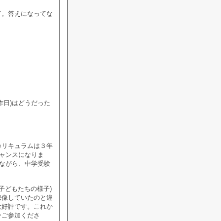
て。答えになってな
昨日)はどうだった
カリキュラムは３年
チャンスになりま
えながら、中学受験
子どもたちの様子)
想像していたのと違
大好評です。これか
ひご参加くださ