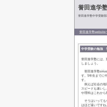
誉田進学
誉田進学塾中学受験部
誉田進学塾website
中学受験の勉強 
誉田進学塾には、難
しましょう。
誉田進学塾sir
す。5年生までに
す。
例えば社会の地理
スピードも速いし
や理科はこれから
そうはいっても小
はほど遠いですね