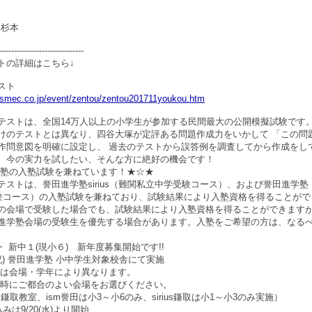
 杉本
------------------------------
トの詳細はこちら↓
スト
jasmec.co.jp/event/zentou/zentou201711youkou.htm
ストは、全国14万人以上の小学生が参加する民間最大の公開模擬試験です。
けのテストとは異なり、四谷大塚が定評ある問題作成力をいかして 「この問
作問意図を明確に設定し、 過去のテストから誤答例を調査してから作成をし
、今の実力を試したい、そんな方に絶好の機会です！
塾の入塾試験を兼ねています！★☆★
ストは、誉田進学塾sirius（難関私立中学受験コース）、および誉田進学塾 
受験コース）の入塾試験を兼ねており、試験結果により入塾資格を得ることがで
の会場で受験した場合でも、試験結果により入塾資格を得ることができますが
進学塾会場の受験生を優先する場合があります。入塾をご希望の方は、なる
・ 新中１(現小６) 新年度募集開始です!!
・祝) 誉田進学塾 小中学生対象校舎にて実施
場・学年により異なります。
ご都合のよい会場をお選びください。
鎌取教室、ism誉田は小3～小6のみ、sirius鎌取は小1～小3のみ実施）
みは9/20(水)より開始