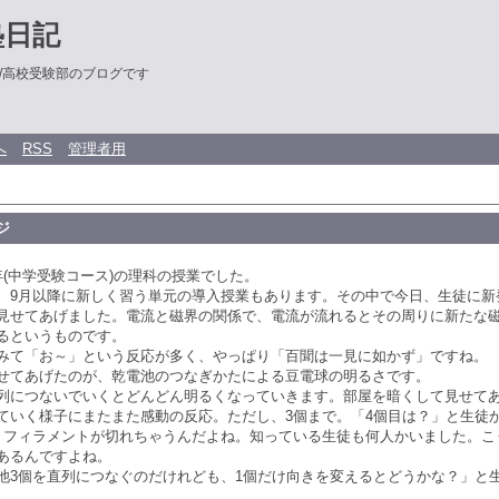
塾日記
/高校受験部のブログです
へ
RSS
管理者用
ジ
年(中学受験コース)の理科の授業でした。
、9月以降に新しく習う単元の導入授業もあります。その中で今日、生徒に新
見せてあげました。電流と磁界の関係で、電流が流れるとその周りに新たな
るというものです。
みて「お～」という反応が多く、やっぱり「百聞は一見に如かず」ですね。
せてあげたのが、乾電池のつなぎかたによる豆電球の明るさです。
列につないでいくとどんどん明るくなっていきます。部屋を暗くして見せて
ていく様子にまたまた感動の反応。ただし、3個まで。「4個目は？」と生徒
。フィラメントが切れちゃうんだよね。知っている生徒も何人かいました。こ
あるんですよね。
池3個を直列につなぐのだけれども、1個だけ向きを変えるとどうかな？」と