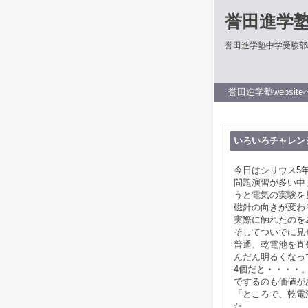
誉田進学
誉田進学塾中学受験部
誉田進学塾website
いろいろチャレン
今日はシリウス5
問題演習が多い中
うと電気の実験を
磁針の向きが変わ
実際に触れたのを
そしてついでに見
普通、乾電池を直
んだん明るくなっ
4個だと・・・・
でするのも価値が
「ところで、乾電
た。