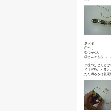
選択肢
①つく
②つかない
③とんでもないこ
生徒のほとんどは
では実験。すると
ただ明るさは乾電