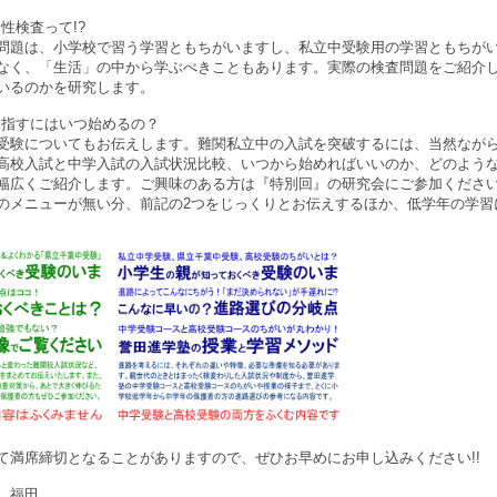
性検査って!?
問題は、小学校で習う学習ともちがいますし、私立中受験用の学習ともちが
なく、「生活」の中から学ぶべきこともあります。実際の検査問題をご紹介
いるのかを研究します。
目指すにはいつ始めるの？
受験についてもお伝えします。難関私立中の入試を突破するには、当然なが
高校入試と中学入試の入試状況比較、いつから始めればいいのか、どのよう
幅広くご紹介します。ご興味のある方は『特別回』の研究会にご参加くださ
のメニューが無い分、前記の2つをじっくりとお伝えするほか、低学年の学習
て満席締切となることがありますので、ぜひお早めにお申し込みください!!
 福田