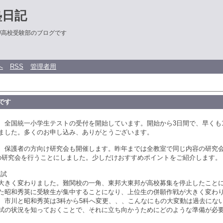
塾日記
/高校受験部のブログです
へ
RSS
管理者用
です
、全国統一小学生テストの受付を開始しています。開始から3日間で、早くも1
ました。多くのお申し込み、ありがとうございます。
、保護者の方向け研究会も開催します。昨年までは全教室で同じ内容の研究
の研究会を行うことにしました。少しだけおすすめポイントをご紹介します。
入試
大きく変わりました。難関校の一角、東邦大東邦が高校募集を停止したこと
た昭和秀英に受験生が集中することになり、上位生の併願作戦が大きく変わ
、市川と昭和秀英は3科から5科へ変更、、、こんなにもの大変動は過去にな
試の状況を知っておくことで、それに立ち向かうためにどのような準備が必