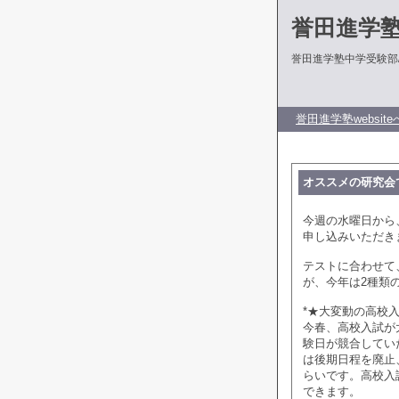
誉田進学
誉田進学塾中学受験部
誉田進学塾website
オススメの研究会
今週の水曜日から
申し込みいただき
テストに合わせて
が、今年は2種類
*★大変動の高校
今春、高校入試が
験日が競合してい
は後期日程を廃止
らいです。高校入
できます。