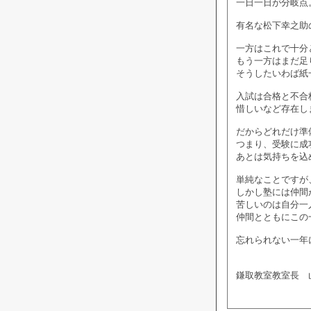
一日一日が分岐点
有名な松下幸之助
一方はこれで十分
もう一方はまだ足
そうしたいわば紙
入試は合格と不合
惜しいなど存在し
だからどれだけ準
つまり、受験に成
あとは気持ちを込
単純なことですが
しかし塾には仲間
苦しいのは自分一
仲間とともにこの
忘れられない一年
鎌取教室教室長 