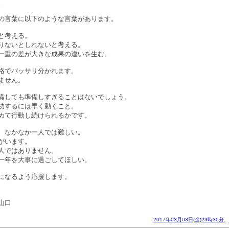
。
の言葉に以下のような言葉があります。
と考える。
りないとしれないと考える。
一重の差が大きな成果の違いを生む。
格でバッサリ分かれます。
ません。
備しても準備しすぎることはないでしょう。
功するには早く動くこと。
めて行動し続けられるかです。
、なかなか一人では難しい。
がいます。
人ではありません。
一年を大事に過ごしてほしい。
になるよう応援します。
山口
2017年03月03日(金)23時30分