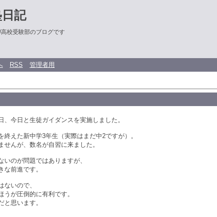
塾日記
/高校受験部のブログです
へ
RSS
管理者用
日、今日と生徒ガイダンスを実施しました。
を終えた新中学3年生（実際はまだ中2ですが）。
ませんが、数名が自習に来ました。
ないのが問題ではありますが、
きな前進です。
はないので、
ほうが圧倒的に有利です。
だと思います。