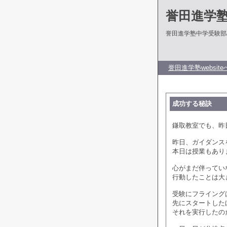
誉田進学
誉田進学塾中学受験部
誉田進学塾website
成功する秘訣
鎌取教室でも、昨
昨日、ガイダンス
本日は授業もあり
心がまだ伴ってい
行動したことは大
受験にフライング
先にスタートした
それを実行したの