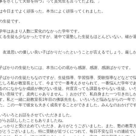
事を尽くして天命を待つ』って貫先生も言ってたよね。」
は今日までよく頑張った。本当によく頑張ってくれました。
の生徒です。
学年はあまり人数に変化のなかった学年です。
くる生徒も少なかったですが、途中で退塾した生徒もほとんどいない。確か
、友達思いの優しい良い子ばかりだったということが言えるでしょう。厳し
子ばかりの生徒たちには、本当に心の底から感謝、感謝、感謝ばかりです。
子ばかりの生徒たちなのですが、生徒指導、学習指導、受験指導などなどで
むしろ私が教室長として、今までで一番考えさせられて、一番悩んだ学年で
るのになかなか成績が伸びない生徒。何度言っても課題をやらない生徒。い
良い意味です。皮肉じゃありません。）おかげで、私自身また一つ引き出し
す。私と一緒に副教室長1年目の佛坂先生も、いろいろと悩みながらの一年で
た。この一年で彼女も大きく成長することができました。みんなのおかげで
いろいろとお話をさせていただきました。
がらお話ししたこともありましたね。
しっかりと受け止めていただき、ありがとうございました。また、塾の教育
がとうございました。特に受験が近づくにつれて、毎日不安な日々の連続で