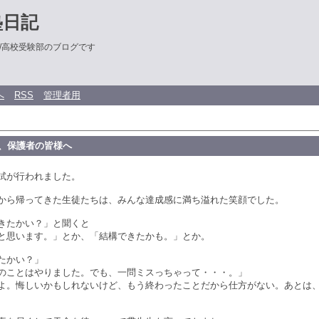
塾日記
/高校受験部のブログです
へ
RSS
管理者用
様、保護者の皆様へ
試が行われました。
から帰ってきた生徒たちは、みんな達成感に満ち溢れた笑顔でした。
きたかい？」と聞くと
と思います。」とか、「結構できたかも。」とか。
たかい？」
のことはやりました。でも、一問ミスっちゃって・・・。」
よ。悔しいかもしれないけど、もう終わったことだから仕方がない。あとは