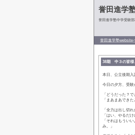
誉田進学
誉田進学塾中学受験部
誉田進学塾website
38期 中３の皆
本日、公立後期入
今日の夕方、受験
「どうだった？で
「まあまあできた
「全力は出し切れ
「はい、やるだけ
「それはもういい
み。」