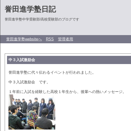
誉田進学塾日記
誉田進学塾中学受験部/高校受験部のブログです
誉田進学塾websiteへ
RSS
管理者用
中３入試激励会
誉田進学塾に代々伝わるイベントが行われました。
中３入試激励会 です。
１年前に入試を経験した高校１年生から、後輩への熱いメッセージ。