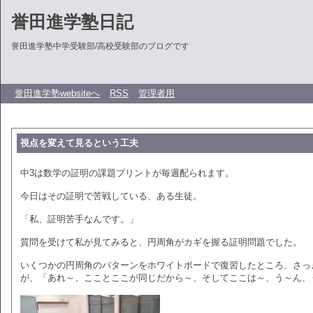
誉田進学塾日記
誉田進学塾中学受験部/高校受験部のブログです
誉田進学塾websiteへ
RSS
管理者用
視点を変えて見るという工夫
中3は数学の証明の課題プリントが毎週配られます。
今日はその証明で苦戦している、ある生徒。
「私、証明苦手なんです。」
質問を受けて私が見てみると、円周角がカギを握る証明問題でした。
いくつかの円周角のパターンをホワイトボードで復習したところ、さっ
が、「あれ～、こことここが同じだから～、そしてここは～、う～ん、