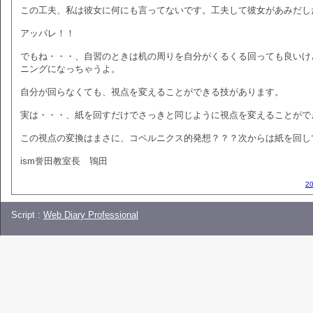
この工夫、私は彼女に何にも言ってないです。工夫して彼女があみだし
アッパレ！！
でもね・・・、自習のときは机の周りを自分がくるくる回っても良いけ
ニングになっちゃうよ。
自分が回らなくても、視点を変えることができる技があります。
実は・・・、紙を回すだけでさっきと同じように視点を変えることがで
この視点の変換はまさに、コペルニクス的発想？？？次からは紙を回し
ism誉田教室長 鴇田
2
Script :
Web Diary Professional