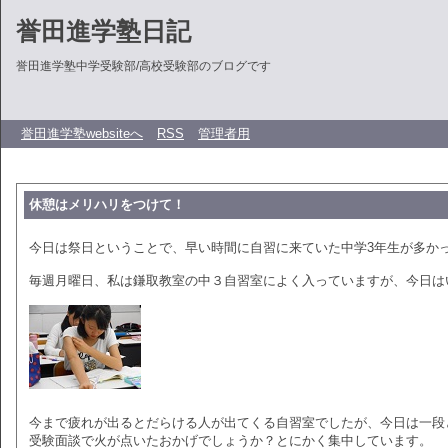
誉田進学塾日記
誉田進学塾中学受験部/高校受験部のブログです
誉田進学塾websiteへ
RSS
管理者用
休憩はメリハリをつけて！
今日は祭日ということで、早い時間に自習に来ていた中学3年生が多か
毎週月曜日、私は鎌取教室の中３自習室によく入っていますが、今日は
今まで疲れが出るとだらける人が出てくる自習室でしたが、今日は一段
受験面談で火が点いたおかげでしょうか？とにかく集中しています。