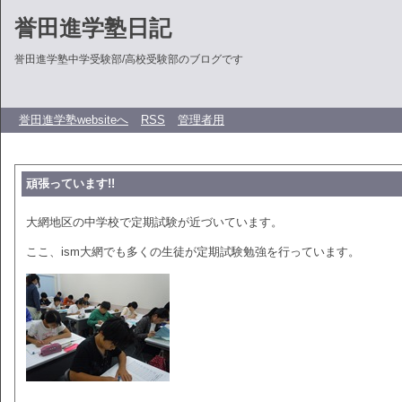
誉田進学塾日記
誉田進学塾中学受験部/高校受験部のブログです
誉田進学塾websiteへ
RSS
管理者用
頑張っています!!
大網地区の中学校で定期試験が近づいています。
ここ、ism大網でも多くの生徒が定期試験勉強を行っています。