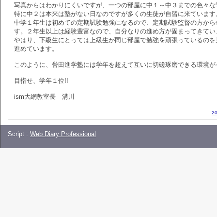
写真からはわかりにくいですが、一つの部屋に中１～中３までの色々な
特に中２は本来は塾がない日なのですが多くの生徒が自習に来ています
中学１年生は初めての定期試験勉強になるので、定期試験監督の方から
す。２年生以上は経験豊富なので、自分なりの進め方が固まってきてい
やはり、下級生にとっては上級生が同じ部屋で勉強を頑張っているのを
進めています。
このように、誉田進学塾には学年を超えて互いに切磋琢磨できる環境が
目指せ、学年１位!!
ism大網教室長 溝川
2
Script :
Web Diary Professional