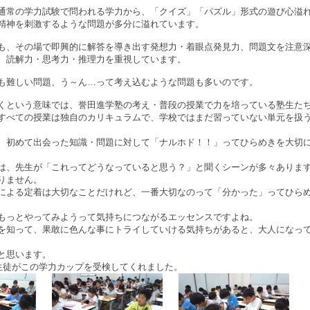
通常の学力試験で問われる学力から、「クイズ」「パズル」形式の遊び心溢
精神を刺激するような問題が多分に溢れています。
も、その場で即興的に解答を導き出す発想力・着眼点発見力、問題文を注意
、読解力・思考力・推理力を重視しています。
も難しい問題、う～ん…って考え込むような問題も多いのです。
くという意味では、誉田進学塾の考え・普段の授業で力を培っている塾生た
すべての授業は独自のカリキュラムで、学校ではまだ習っていない単元を扱
、初めて出会った知識・問題に対して「ナルホド！！」ってひらめきを大切
は、先生が「これってどうなっていると思う？」と聞くシーンが多々ありま
りません。
による定着は大切なことだけれど、一番大切なのって「分かった」ってひら
もっとやってみようって気持ちにつながるエッセンスですよね。
を知って、果敢に色んな事にトライしていける気持ちがあると、大人になっ
と思います。
い生徒がこの学力カップを受検してくれました。