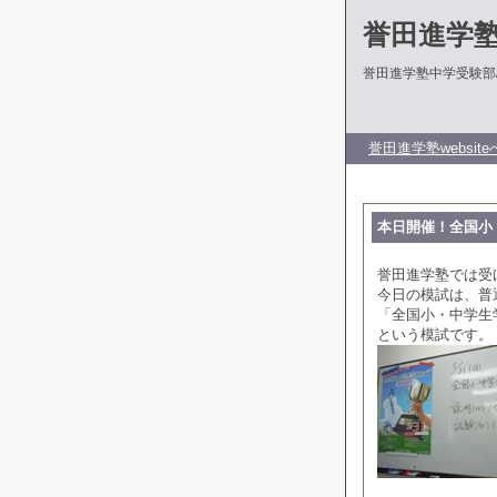
誉田進学
誉田進学塾中学受験部
誉田進学塾website
本日開催！全国小・
誉田進学塾では受
今日の模試は、普
「全国小・中学生
という模試です。