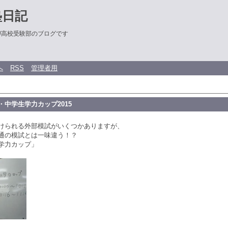
塾日記
/高校受験部のブログです
へ
RSS
管理者用
中学生学力カップ2015
けられる外部模試がいくつかありますが、
通の模試とは一味違う！？
学力カップ」