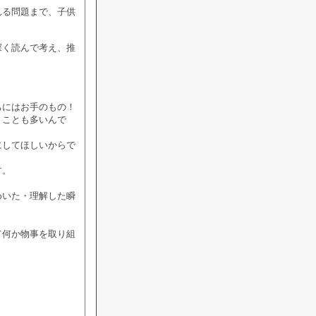
れる問題まで、子供
深く読んで考え、推
ちにはお手のもの！
うことも多いんで
にしてほしいからで
す。
めいた・理解した瞬
て何か物事を取り組