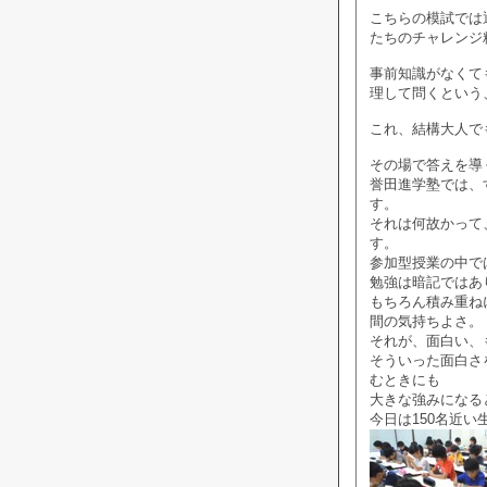
こちらの模試では
たちのチャレンジ
事前知識がなくて
理して問くという
これ、結構大人で
その場で答えを導
誉田進学塾では、
す。
それは何故かって
す。
参加型授業の中で
勉強は暗記ではあ
もちろん積み重ね
間の気持ちよさ。
それが、面白い、
そういった面白さ
むときにも
大きな強みになる
今日は150名近