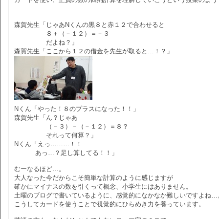
森賀先生「じゃあNくんの黒８と赤１２で合わせると
８＋（－１２）＝－３
だよね？」
森賀先生「ここから１２の借金を先生が取ると…！？」
Nくん「やった！８のプラスになった！！」
森賀先生「ん？じゃあ
（－３）－（－１２）＝８？
それって何算？」
Nくん「えっ………！！
あっ…？足し算してる！！」
むーなるほど…。
大人なった今だからこそ簡単な計算のように感じますが
確かにマイナスの数を引くって概念、小学生にはありません。
土曜のブログで書いているように、感覚的になかなか難しいですよね…
こうしてカードを使うことで視覚的にひらめき力を養っています。