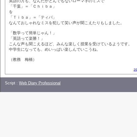
英語の方も、なんだかとんでもないローマ字のミスで
「千葉」＝「Ｃｈｉｂａ」
を
「Ｔｉｂａ」＝「ティバ」
なんておしゃれなミスを犯して笑い声が聞こえたりもしました。
「数学って簡単じゃん！」
「英語って楽勝！」
こんな声も聞こえるほど、みんな楽しく授業を受けているようです。
中学生になっても、めいっぱい楽しんでいこうね。
（教務 梅橋）
2
Script :
Web Diary Professional