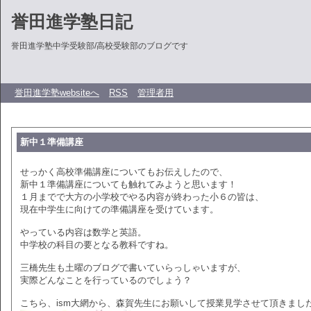
誉田進学塾日記
誉田進学塾中学受験部/高校受験部のブログです
誉田進学塾websiteへ
RSS
管理者用
新中１準備講座
せっかく高校準備講座についてもお伝えしたので、
新中１準備講座についても触れてみようと思います！
１月までで大方の小学校でやる内容が終わった小６の皆は、
現在中学生に向けての準備講座を受けています。
やっている内容は数学と英語。
中学校の科目の要となる教科ですね。
三橋先生も土曜のブログで書いていらっしゃいますが、
実際どんなことを行っているのでしょう？
こちら、ism大網から、森賀先生にお願いして授業見学させて頂きまし