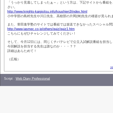
「うっかり見逃してしまったぁ～」という方は、下記サイトから番組を
さい。
http://www.knights-kaigisitsu.info/koushien3/index.html
小中学部の島村先生や川口先生、高校部の片岡(伸)先生の雄姿が見られ
また、誉田進学塾のサイトでは番組では放送できなかったスペシャル問
http://www.jasmec.co.jp/others/quiz/quiz1.htm
こちらにもぜひチャレンジしてみてください！
そして、今月12日には、同じくチバテレビで公立入試解説番組を担当し
今回解説を担当する先生は誰なのか・・・？？
詳細はあらためて！
（広報）
2
Script :
Web Diary Professional