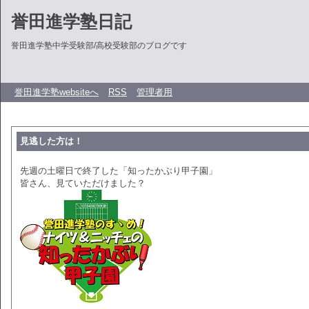
誉田進学塾日記
誉田進学塾中学受験部/高校受験部のブログです
誉田進学塾websiteへ
RSS
管理者用
見逃した方は！
先週の土曜日で終了した「知ったかぶり甲子園」
皆さん、見ていただけました？