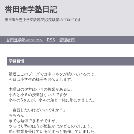
誉田進学塾日記
誉田進学塾中学受験部/高校受験部のブログです
誉田進学塾websiteへ
RSS
管理者用
学習習慣
最近ここのブログでは中３ネタが続いているので、
今日は小学生の様子をお伝えします。
木曜日の夕方は小４の授業がある日。
小５と小６の授業はないのですが、
小６のSさんが、小４の弟と一緒に塾にきました。
「自習したいけどいいですか？」
もちろん！
家でも勉強できる子ですが、
やっぱり塾のほうが勉強がはかどるのでしょう。
弟が授業を受けている間ずっと勉強していました。