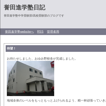
誉田進学塾日記
誉田進学塾中学受験部/高校受験部のブログです
誉田進学塾websiteへ
RSS
管理者用
待望！
お待たせしました、おゆみ野校舎が完成しました。
地域全体のレベルをもっともっと上げられるよう、精一杯頑張っていき