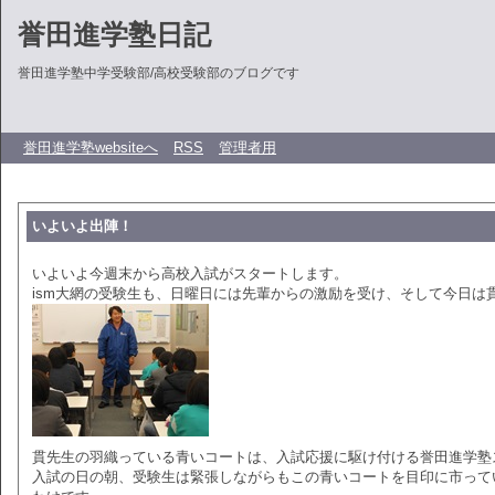
誉田進学塾日記
誉田進学塾中学受験部/高校受験部のブログです
誉田進学塾websiteへ
RSS
管理者用
いよいよ出陣！
いよいよ今週末から高校入試がスタートします。
ism大網の受験生も、日曜日には先輩からの激励を受け、そして今日は
貫先生の羽織っている青いコートは、入試応援に駆け付ける誉田進学塾
入試の日の朝、受験生は緊張しながらもこの青いコートを目印に市って