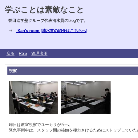
学ぶことは素敵なこと
誉田進学塾グループ代表清水貫のblogです。
⇒
Kan's room [清水貫の紹介はこちらへ]
戻る
RSS
管理者用
視察
昨日は教室視察でユーカリが丘へ。
緊急事態中は、スタッフ間の接触を極力さけるためにストップしていた