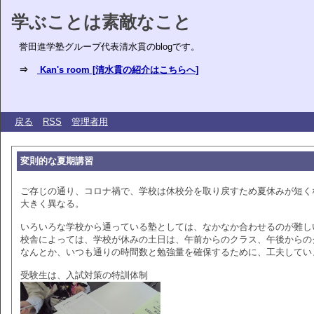
学ぶことは素敵なこと
誉田進学塾グループ代表清水貫のblogです。
⇒
Kan's room [清水貫の紹介はこちらへ]
戻る
RSS
管理者用
変則的な夏期講習
ご存じの通り、コロナ禍で、学校は休校分を取り戻すため夏休みが短く
大きく異なる。
いろいろな学校から通っている塾としては、なかなか合わせるのが難し
校舎によっては、学校が休みの土日は、午前からのクラス、午後からの
なんとか、いつも通りの時間数と勉強量を確保するために、工夫してい
受験生は、入試対策の特訓体制