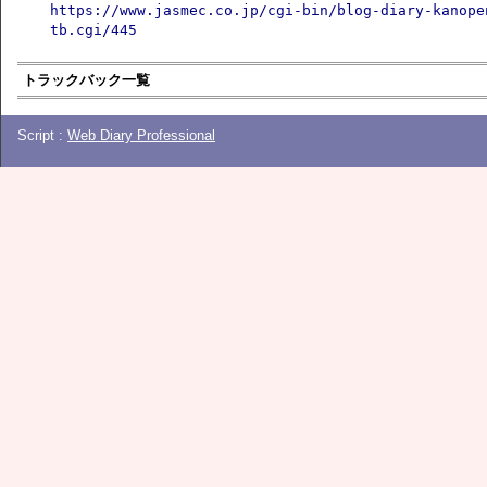
https://www.jasmec.co.jp/cgi-bin/blog-diary-kanope
tb.cgi/445
トラックバック一覧
Script :
Web Diary Professional