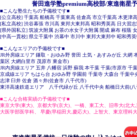
誉田進学塾premium高校部/東進衛
■こんな塾生たちの予備校です■
[公立高校] 千葉高 船橋高 千葉東高 佐倉高 市立千葉高 木更津
[私立高校] 渋谷幕張 市川高 東邦大東邦高 昭和秀英高 日大習
[県外国私立] 筑波大附属 お茶の水女子大附属 開成 麻布 桜蔭
[中高一貫校] 県立千葉中 渋幕中 市川中 東邦大東邦中 昭和秀
■こんなエリアの予備校です■
JR外房線エリア 鎌取・おゆみ野 誉田 土気・あすみが丘 大網 
葉区 大網白里市 茂原市 東金市)
JR内房線エリア 五井 八幡宿 浜野 蘇我 本千葉 千葉(市原市 千
京成線エリア ちはら台 おゆみ野 学園前 千葉寺 大森台 千葉中
志津 臼井 佐倉 酒々井(佐倉市 八千代市)
東洋高速鉄道エリア 八千代緑が丘 八千代中央 船橋日大前(八
■こんな合格実績の予備校です■
東京大学(東大)、京都大学(京大)、一橋、東工大、旧帝大(北大,
大医学部医学科、 早慶(早稲田大,慶応大)、上智大、東京理科大、M