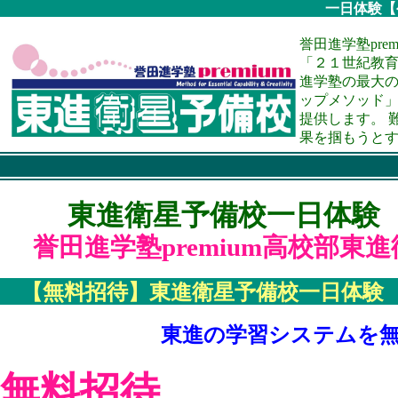
一日体験【
誉田進学塾pre
「２１世紀教育
進学塾の最大
ップメソッド
提供します。 
果を掴もうと
東進衛星予備校一日体験 
誉田進学塾premium高校部
【無料招待】東進衛星予備校一日体験
東進の学習システムを
無料招待