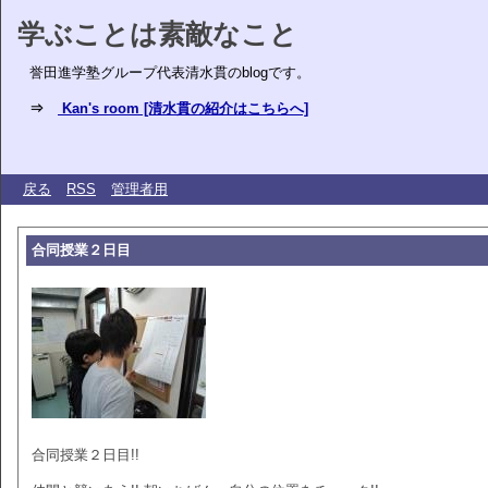
学ぶことは素敵なこと
誉田進学塾グループ代表清水貫のblogです。
⇒
Kan's room [清水貫の紹介はこちらへ]
戻る
RSS
管理者用
合同授業２日目
合同授業２日目!!