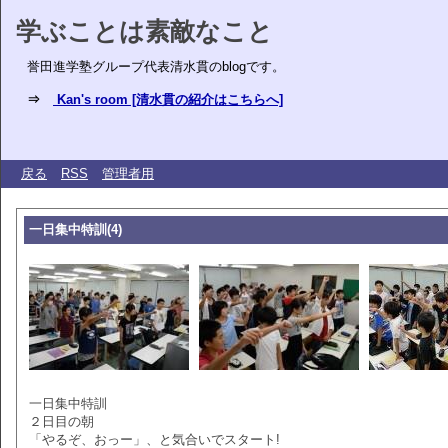
学ぶことは素敵なこと
誉田進学塾グループ代表清水貫のblogです。
⇒
Kan's room [清水貫の紹介はこちらへ]
戻る
RSS
管理者用
一日集中特訓(4)
一日集中特訓
２日目の朝
「やるぞ、おっー」、と気合いでスタート!