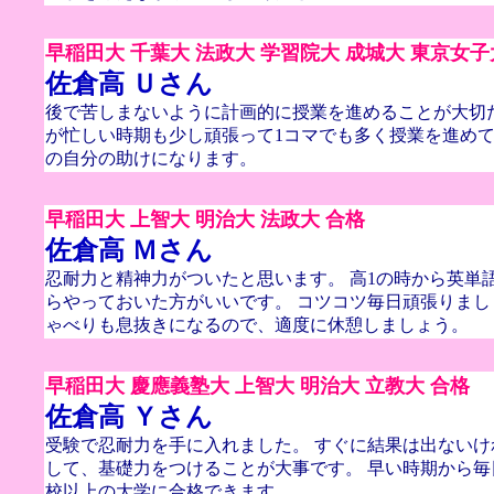
早稲田大 千葉大 法政大 学習院大 成城大 東京女子
佐倉高 Ｕさん
後で苦しまないように計画的に授業を進めることが大切
が忙しい時期も少し頑張って1コマでも多く授業を進め
の自分の助けになります。
早稲田大 上智大 明治大 法政大 合格
佐倉高 Ｍさん
忍耐力と精神力がついたと思います。 高1の時から英単
らやっておいた方がいいです。 コツコツ毎日頑張りまし
ゃべりも息抜きになるので、適度に休憩しましょう。
早稲田大 慶應義塾大 上智大 明治大 立教大 合格
佐倉高 Ｙさん
受験で忍耐力を手に入れました。 すぐに結果は出ない
して、基礎力をつけることが大事です。 早い時期から
校以上の大学に合格できます。