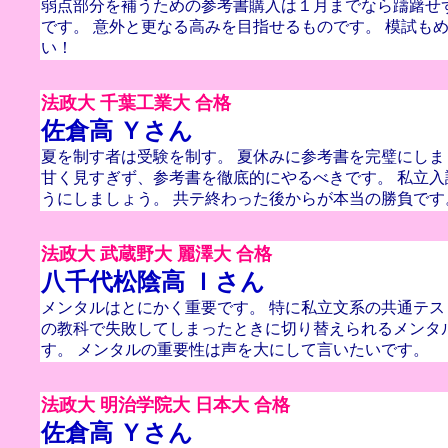
弱点部分を補うための参考書購入は１月までなら躊躇せ
です。 意外と更なる高みを目指せるものです。 模試も
い！
法政大 千葉工業大 合格
佐倉高 Ｙさん
夏を制す者は受験を制す。 夏休みに参考書を完璧にしま
甘く見すぎず、参考書を徹底的にやるべきです。 私立
うにしましょう。 共テ終わった後からが本当の勝負です
法政大 武蔵野大 麗澤大 合格
八千代松陰高 Ｉさん
メンタルはとにかく重要です。 特に私立文系の共通テス
の教科で失敗してしまったときに切り替えられるメンタ
す。 メンタルの重要性は声を大にして言いたいです。
法政大 明治学院大 日本大 合格
佐倉高 Ｙさん