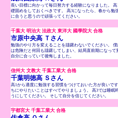
長い目標に向かって毎日努力する経験になりました。 高
礎固めをしておくべきです。 高3になったら、春から勉
に合うと思うので頑張ってください。
千葉大 明治大 法政大 東洋大 國學院大 合格
市原中央高 Ｔさん
勉強のやり方を変えることを躊躇わないでください。 
は危険だと何回も躊躇してしまい、結局直前期になって
自分に合っていて後悔しました。
信州大 文教大 千葉工業大 合格
千葉明徳高 Ｓさん
高1から適度に勉強する習慣をつけておいた方が良いです
ちにやりたいことはすべてやりましょう。 高3では睡眠
うにしてください。 そして自分を信じてください。
宇都宮大 千葉工業大 合格
佐倉高 Ｏさん