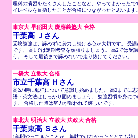
理科の演習をたくさんしたことなど、やってよかったで
イレベルを目指したことが合格につながったと思います
東京大 早稲田大 慶應義塾大 合格
千葉高 Ｊさん
受験勉強は、諦めずに努力し続ける心が大切です。 受
です。 高1では定期考査を頑張りましょう。 高2では受
う。 そして最後まで諦めないで走り抜けてください。
一橋大 立教大 合格
市立千葉高 Ｈさん
高2の時に勉強について意識し始めました。 高2までに
語・英文法はしっかり固めましょう。 勉強習慣を身につ
す。 合格した時は努力が報われて嬉しいです。
東北大 明治大 立教大 法政大 合格
千葉東高 Ｓさん
1年間やってきたことが、無駄ではなかったととても嬉し