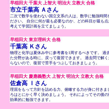
早稲田大 千葉大 上智大 明治大 立教大 合格
市立千葉高 Ａさん
二次で数学を使わない国立文系の人は、数学に勉強時間
ださい。 自分に何が最も必要なのか、どの科目が最も
考えて学習計画を立てましょう。
早稲田大 東京理科大 合格
千葉高 Ｋさん
物理と化学は夏休み中に参考書を1周するべきです。 過
た分野がある時に、戻って復習できます。 過去問で解
らないので、復習で苦手をつぶしておきましょう。
早稲田大 慶應義塾大 上智大 明治大 立教大 合格
佐倉高 Ｉさん
理屈をもって方針を詰める力、俯瞰する力が身に付きま
ろはとにかく早く決めましょう。 それによってその後
効果的に勉強できます。