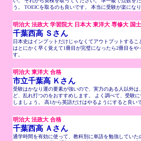
い。 それから英検を取ってください。 準一級で点数を
う。 TOEICを取るのも良いです。 本当に受験が楽にな
明治大 法政大 学習院大 日本大 東洋大 専修大 国
千葉西高 Ｓさん
日本史はインプットだけじゃなくてアウトプットするこ
はとにかく早く覚えて1冊目が完璧になったら2冊目をや
す。
明治大 東洋大 合格
市立千葉高 Ｋさん
受験はかなり運の要素が強いので、実力のある人以外は
ど、乱れ打つのをおすすめします。 よく調べて、受験
しましょう。 高1から英語だけはやるようにすると良い
明治大 法政大 合格
千葉西高 Ａさん
通学時間を有効に使って、教科別に単語を勉強していた