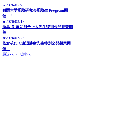
★2026/05/9
難関大学受験研究会受験生 Program開
催！！
★2026/03/13
新高1対象に河合正人先生特別公開授業開
催！
★2026/02/23
佐倉校にて渡辺勝彦先生特別公開授業開
催！
最近へ
・
以前へ