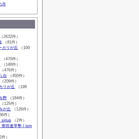
の月
（2632件）
取
（81件）
sユーカリが丘
（100
室
（470件）
室
（148件）
（476件）
はら台
（450件）
（209件）
ーカリが丘
（199
ゆみ野
（184件）
（125件）
すみが丘
（126件）
36件）
irius
（2件）
誉田進学塾 / ism
）
6件）