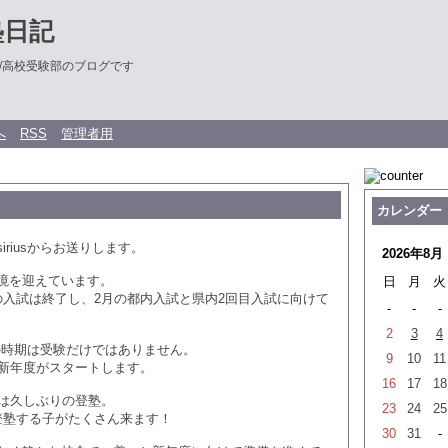
塾日記
/高校受験部のブログです
へ
RSS
管理者用
カレンダー
iriusからお送りします。
2026年8月
境を迎えています。
日
月
火
の入試は終了し、2月の都内入試と県内2回目入試に向けて
-
-
-
2
3
4
の今の時期は受験だけではありません。
9
10
11
ら新年度がスタートします。
16
17
18
生は久しぶりの登塾。
23
24
25
登塾する子がたくさん来ます！
30
31
-