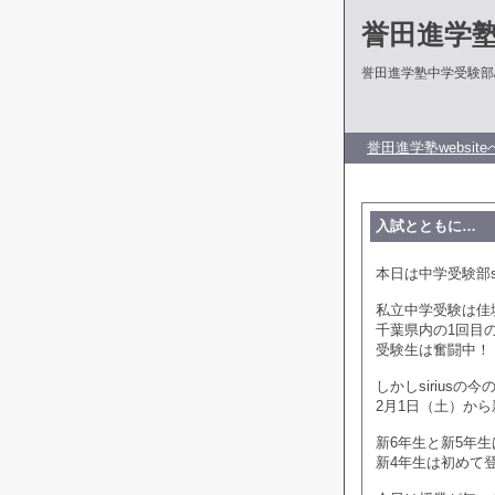
誉田進学
誉田進学塾中学受験部
誉田進学塾website
入試とともに…
本日は中学受験部s
私立中学受験は佳
千葉県内の1回目
受験生は奮闘中！
しかしsirius
2月1日（土）か
新6年生と新5年
新4年生は初めて