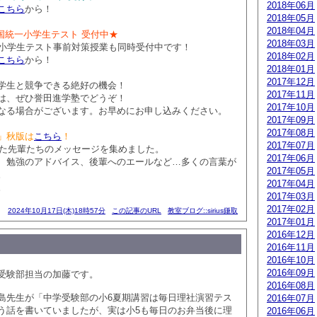
2018年06月
こちら
から！
2018年05月
2018年04月
 全国統一小学生テスト 受付中★
2018年03月
一小学生テスト事前対策授業も同時受付中です！
2018年02月
こちら
から！
2018年01月
2017年12月
学生と競争できる絶好の機会！
2017年11月
は、ぜひ誉田進学塾でどうぞ！
2017年10月
なる場合がございます。お早めにお申し込みください。
2017年09月
2017年08月
」秋版は
こちら
！
2017年07月
業した先輩たちのメッセージを集めました。
2017年06月
、勉強のアドバイス、後輩へのエールなど…多くの言葉が
2017年05月
。
2017年04月
。
2017年03月
2017年02月
2024年10月17日(木)18時57分
この記事のURL
教室ブログ::sirius鎌取
2017年01月
2016年12月
2016年11月
2016年10月
2016年09月
受験部担当の加藤です。
2016年08月
島先生が「中学受験部の小6夏期講習は毎日理社演習テス
2016年07月
う話を書いていましたが、実は小5も毎日のお弁当後に理
2016年06月