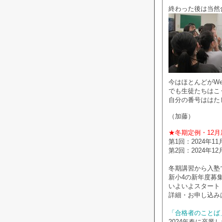
終わった後は当然
今はほとんどがW
でも生徒たちはこ
自分の番号ははた
（加藤）
★冬期定例・12
第1回：2024年11
第2回：2024年12
冬期講習から入塾
新小4の新年度募
いよいよスタート
詳細・お申し込み
「合格者のことば
2024年春に卒