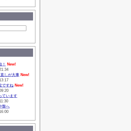
始！
New!
21:34
は直しが大事
New!
13:17
盆ですね
New!
09:20
っています
11:30
中盤へ
16:00