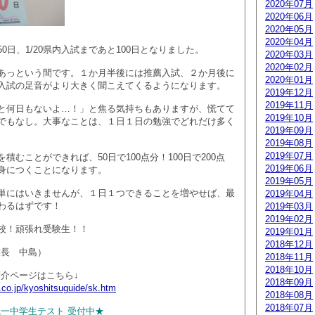
2020年07月
2020年06月
2020年05月
2020年04月
0日、1/20県内入試まであと100日となりました。
2020年03月
2020年02月
あっという間です。１か月半後には推薦入試、２か月後に
2020年01月
入試の足音がより大きく聞こえてくるようになります。
2019年12月
2019年11月
と何日もないよ…！」と焦る気持ちもありますが、慌てて
2019年10月
でもなし。大事なことは、１日１日の勉強でどれだけ多く
2019年09月
2019年08月
2019年07月
積むことができれば、50日で100点分！100日で200点
2019年06月
身につくことになります。
2019年05月
単にはいきませんが、１日１つできることを増やせば、最
2019年04月
わるはずです！
2019年03月
2019年02月
校！頑張れ受験生！！
2019年01月
2018年12月
教室長 中島）
2018年11月
2018年10月
室紹介ページはこちら↓
2018年09月
.co.jp/kyoshitsuguide/sk.htm
2018年08月
2018年07月
全国統一中学生テスト 受付中★