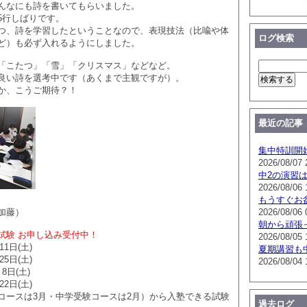
んなにも詩を書いてもらいました。
5行しばりです。
つ、詩を学習したということなので、表現技法（比喩や体
ログ検索
ど）も必ず入れるようにしました。
「こたつ」「雪」「クリスマス」などなど。
良い詩を選考中です（あくまで主観ですが）。
か、こうご期待？！
最近の記事
集中特訓開
2026/08/07 
中2の演習
2026/08/06 
もうすぐお
加藤）
2026/08/06 
朝から頑張
試験 お申し込み受付中！
2026/08/05 
11日(土)
夏期講習も
25日(土)
2026/08/04 
8日(土)
22日(土)
コースは3月・中学受験コースは2月）から入塾できる試験
過去ログ