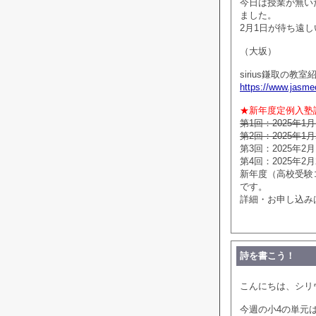
今日は授業が無い
ました。
2月1日が待ち遠しい
（大坂）
sirius鎌取の教
https://www.jasme
★新年度定例入塾
第1回：2025年1月
第2回：2025年1月
第3回：2025年2月 
第4回：2025年2月
新年度（高校受験
です。
詳細・お申し込み
詩を書こう！
こんにちは、シリ
今週の小4の単元