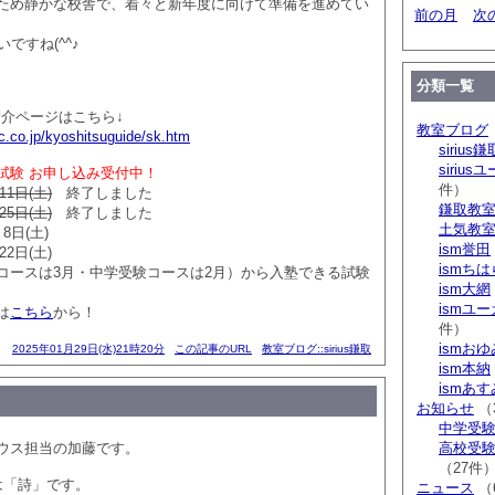
ため静かな校舎で、着々と新年度に向けて準備を進めてい
前の月
次
ですね(^^♪
分類一覧
室紹介ページはこちら↓
教室ブログ
c.co.jp/kyoshitsuguide/sk.htm
sirius鎌
siriu
試験 お申し込み受付中！
件）
11日(土)
終了しました
鎌取教
25日(土)
終了しました
土気教
8日(土)
ism誉田
22日(土)
ismち
コースは3月・中学受験コースは2月）から入塾できる試験
ism大網
ismユ
は
こちら
から！
件）
ismお
2025年01月29日(水)21時20分
この記事のURL
教室ブログ::sirius鎌取
ism本納
ismあ
お知らせ
（
中学受験 s
ウス担当の加藤です。
高校受験 
（27件
は「詩」です。
ニュース
（