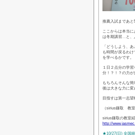
推薦入試まであと5
ここからは本当に
は冬期講習…と、
「どうしよう、あ
も時間が戻るわけ
を学べるかです。
１日２点分の学習を
分！？！？の力が
もちろんそんな簡
後は大きな力に変
目指すは第一志望
（sirius鎌取 
sirius鎌取の教
http://www.jasmec
★10/27(日) 