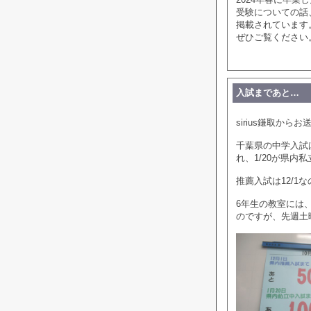
受験についての話
掲載されています
ぜひご覧ください
入試まであと…
sirius鎌取から
千葉県の中学入試
れ、1/20が県内
推薦入試は12/
6年生の教室には
のですが、先週土