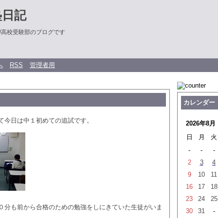
塾日記
/高校受験部のブログです
へ
RSS
管理者用
カレンダー
て今日は中１初めての追試です。
2026年8月
日
月
火
-
-
-
2
3
4
9
10
11
16
17
18
23
24
25
０分も前から合格のための勉強をしにきていた生徒がいま
30
31
-