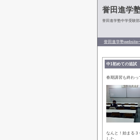
誉田進学
誉田進学塾中学受験部
誉田進学塾website
中1初めての追試
春期講習も終わっ
なんと！始まる３
した。