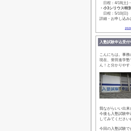
日程：4/18(土)・
・小3シリウス特
日程：5/10(日)
詳細・お申し込み
202
入塾試験申込受付
こんにちは。事務
現在、誉田進学塾
ん！と分かりやす
我ながらいい出来
今後も入塾試験申
してみてください
今回の入塾試験で