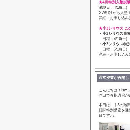
★4月特別入塾試
試験日：4/18(土)
GW明けから入塾
詳細・お申し込み
★小3シリウス こ
・小3シリウス事
日程：4/18(土)・
・小3シリウス特
日程：5/10(日)
詳細・お申し込み
通常授業が再開し
こんにちは！ism
昨日で春期講習が
本日は、中3の難
難関特別講座を受
目ですね。