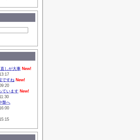
は直しが大事
New!
13:17
盆ですね
New!
09:20
っています
New!
11:30
中盤へ
16:00
15:15