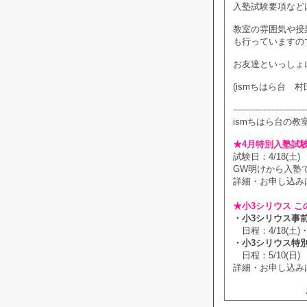
入塾試験要項など
教室の雰囲気や授
も行っていますの
お友達といっしょに
(ismちはら台 村
---------------------------
ismちはら台の教
★4月特別入塾試
試験日：4/18(土)
GW明けから入塾
詳細・お申し込み
★小3シリウス こ
・小3シリウス事
日程：4/18(土)・
・小3シリウス特
日程：5/10(日)
詳細・お申し込み