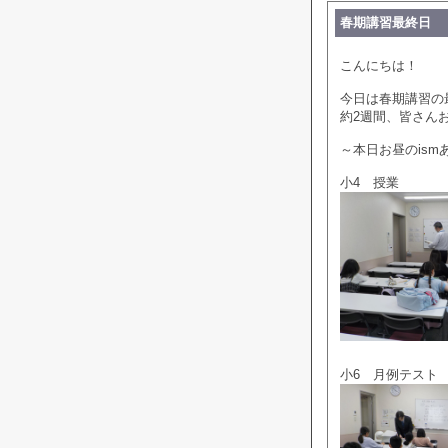
春期講習最終日
こんにちは！
今日は春期講習の
約2週間、皆さん
～本日お昼のis
小4 授業
小6 月例テスト