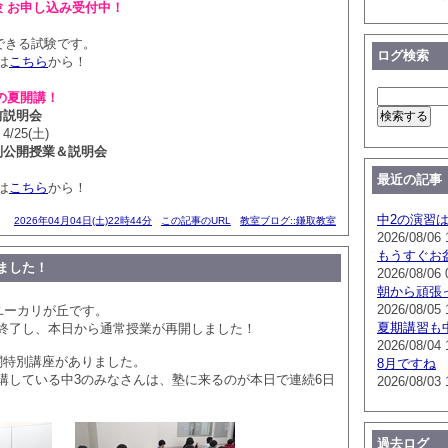
験 お申し込み受付中！
できる試験です。
ログ検索
は
こちら
から！
の夏開講！
前説明会
4/25(土)
別公開授業＆説明会
最近の記事
は
こちら
から！
中2の演習
2026年04月04日(土)22時44分
この記事のURL
教室ブログ::鎌取教室
2026/08/06 
もうすぐお
ました！
2026/08/06 
朝から頑張
2026/08/05 
ユーカリが丘です。
夏期講習も
終了し、本日から通常授業が再開しました！
2026/08/04 
関特別講座がありました。
8月ですね
講している中3のみなさんは、塾に来るのが本日で連続6日
2026/08/03 
過去ログ