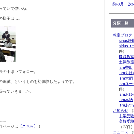
前の月
次
っていて偉いね。
の様子は…。
分類一覧
教室ブログ
sirius鎌
siriu
件）
鎌取教
土気教
ism誉田
長の手厚いフォロー。
ismち
ism大網
の追試、というものを初体験したようです。
ismユ
件）
帰っていきました。
ismお
ism本納
ismあ
お知らせ
（
中学受験 s
-----
高校受験 
介ページは
【こちら】
！
（27件
ニュース
（