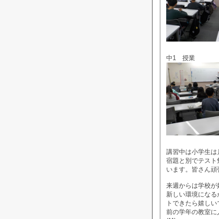
中1 授業
講習中は小学生は
宿題と別でテスト
います。皆さん頑
来週からは学校が
新しい環境になる
トできたら嬉しい
前の学年の教室に