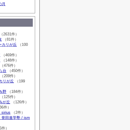
の月
（2631件）
取
（81件）
sユーカリが丘
（100
室
（469件）
室
（148件）
（476件）
はら台
（450件）
（209件）
ーカリが丘
（199
ゆみ野
（184件）
（125件）
すみが丘
（126件）
36件）
irius
（2件）
誉田進学塾 / ism
）
6件）