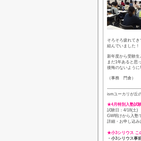
そろそろ疲れてき
組んでいました！
新年度から受験生
まだ1年あると思
後悔のないように
（事務 門倉）
---------------------------
ismユーカリが丘
★4月特別入塾試
試験日：4/18(土)
GW明けから入塾
詳細・お申し込み
★小3シリウス こ
・小3シリウス事