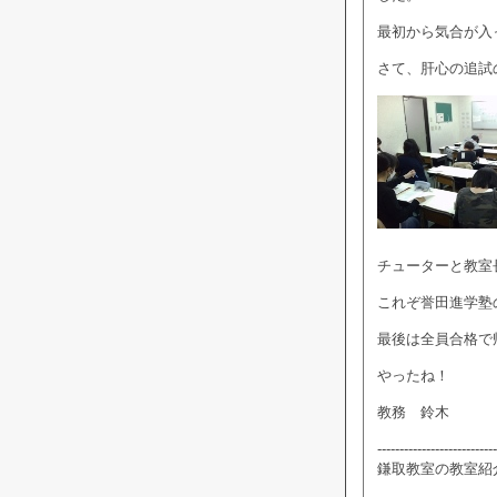
最初から気合が入
さて、肝心の追試
チューターと教室
これぞ誉田進学塾
最後は全員合格で
やったね！
教務 鈴木
---------------------------
鎌取教室の教室紹