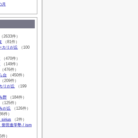
の月
（2633件）
取
（81件）
sユーカリが丘
（100
室
（470件）
室
（149件）
（476件）
はら台
（450件）
（209件）
ーカリが丘
（199
ゆみ野
（184件）
（125件）
すみが丘
（126件）
36件）
irius
（2件）
誉田進学塾 / ism
）
6件）