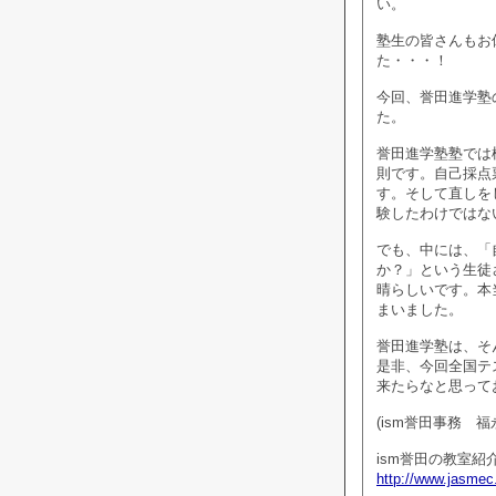
い。
塾生の皆さんもお
た・・・！
今回、誉田進学塾
た。
誉田進学塾塾では
則です。自己採点
す。そして直しを
験したわけではな
でも、中には、「
か？」という生徒
晴らしいです。本
まいました。
誉田進学塾は、そ
是非、今回全国テ
来たらなと思って
(ism誉田事務 福
ism誉田の教室紹
http://www.jasmec