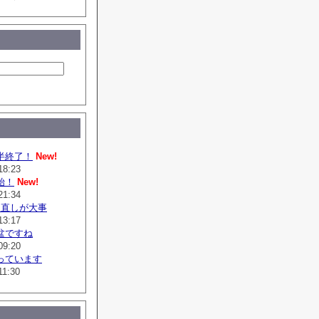
半終了！
New!
18:23
始！
New!
21:34
は直しが大事
13:17
盆ですね
09:20
っています
11:30