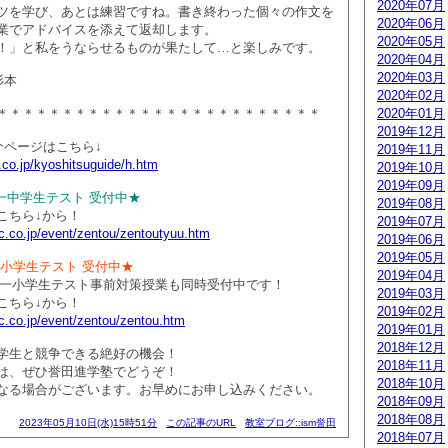
2020年07月
ツを学び、あとは練習ですね。書き終わった個々の作文を
2020年06月
業でアドバイスを添えて返却します。
2020年05月
！」と私をうならせるものが果たして…と楽しみです。
2020年04月
2020年03月
杉本
2020年02月
＊＊＊＊＊＊＊＊＊＊＊＊＊＊＊＊＊＊＊＊＊＊＊＊＊
2020年01月
2019年12月
介ページはこちら↓
2019年11月
.co.jp/kyoshitsuguide/h.htm
2019年10月
2019年09月
国統一中学生テスト 受付中★
2019年08月
こちら↓から！
2019年07月
c.co.jp/event/zentou/zentoutyuu.htm
2019年06月
2019年05月
統一小学生テスト 受付中★
2019年04月
国統一小学生テスト事前対策授業も同時受付中です！
2019年03月
こちら↓から！
2019年02月
c.co.jp/event/zentou/zentou.htm
2019年01月
2018年12月
学生と競争できる絶好の機会！
2018年11月
は、ぜひ誉田進学塾でどうぞ！
2018年10月
なる場合がございます。お早めにお申し込みください。
2018年09月
2018年08月
2023年05月10日(水)15時51分
この記事のURL
教室ブログ::ism誉田
2018年07月