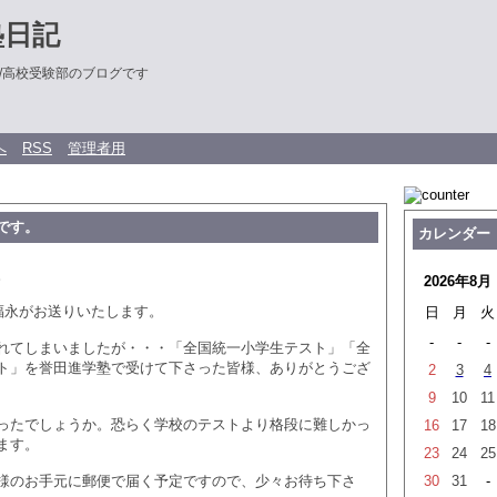
塾日記
/高校受験部のブログです
へ
RSS
管理者用
です。
カレンダー
。
2026年8月
の福永がお送りいたします。
日
月
火
-
-
-
れてしまいましたが・・・「全国統一小学生テスト」「全
ト」を誉田進学塾で受けて下さった皆様、ありがとうござ
2
3
4
9
10
11
ったでしょうか。恐らく学校のテストより格段に難しかっ
16
17
18
ます。
23
24
25
様のお手元に郵便で届く予定ですので、少々お待ち下さ
30
31
-