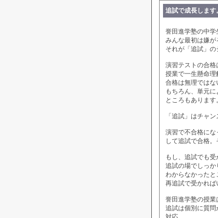
追試で成長します
誉田進学塾の中学
みんな最初は嫌が
それが「追試」の
演習テストの合格は
授業で一生懸命理
合格は無理ではな
もちろん、単元に
ところもあります
「追試」はチャン
演習で不合格にな
して追試で合格。
もし、追試でも受
追試の場でしっか
わからなかったと
再追試で受かれば
誉田進学塾の授業
追試は個別に質問
対応。