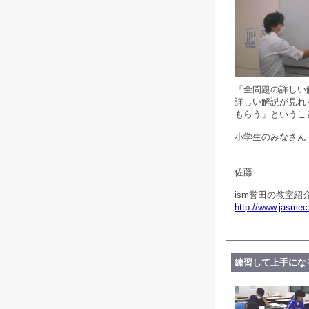
「全問題の詳しい
詳しい解説が見れ
もらう」というこ
小学生のみなさん
佐藤
ism誉田の教室紹
http://www.jasmec
練習して上手にな