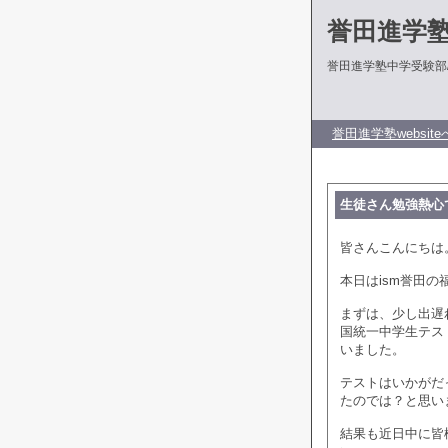
誉田進学
誉田進学塾中学受験部
誉田進学塾website
生徒さん勉強熱心
皆さんこんにちは
本日はism誉田
まずは、少し出遅
国統一中学生テス
いました。
テストはいかがだ
たのでは？と思い
結果も近日中に皆