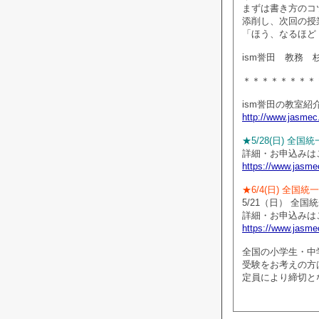
まずは書き方のコ
添削し、次回の授
「ほう、なるほど
ism誉田 教務 
＊＊＊＊＊＊＊＊
ism誉田の教室紹
http://www.jasmec
★5/28(日) 全
詳細・お申込みは
https://www.jasme
★6/4(日) 全国
5/21（日） 全
詳細・お申込みは
https://www.jasme
全国の小学生・中
受験をお考えの方
定員により締切と