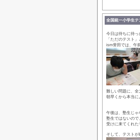
全国統一小学生テ
今日は待ちに待っ
「ただのテスト」
ism誉田では、
難しい問題に、全
朝早くから本当に
午後は、塾生じゃ
塾生ではないので
受けに来てくれた
そして、テストが