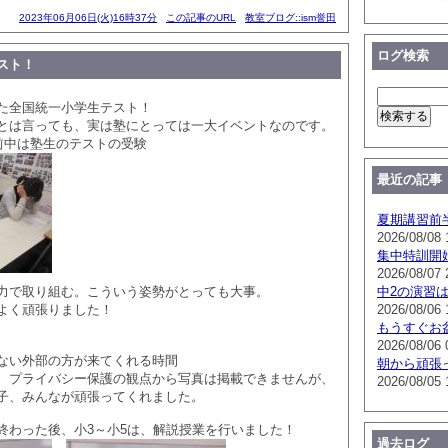
2023年06月06日(火)16時37分
この記事のURL
教室ブログ::ism誉田
ログ検索
スト！
た全国統一小学生テスト！
とは言っても、実は塾にとっては一大イベントなのです。
午前中は塾生のテストの受験
最近の記事
夏期講習前
2026/08/08 
集中特訓開
2026/08/07 
力で取り組む。こういう姿勢がとっても大事。
中2の演習
よく頑張りました！
2026/08/06 
もうすぐお
2026/08/06 
ない外部の方が来てくれる時間
朝から頑張
、プライバシー保護の観点から写真は掲載できませんが、
2026/08/05 
子、みんなが頑張ってくれました。
終わった後、小3～小5は、解説授業を行いました！
過去ログ