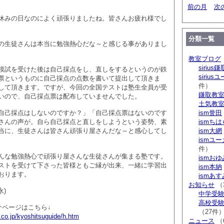
前の月
次
休みの日なのによく頑張りましたね。皆さんお疲れ様でし
分類一覧
の生徒さんは本当に勉強熱心だな～と感じる事がありまし
教室ブログ
sirius鎌
模試を受けた後は自己採点をし、直しをするというのが鉄
siriu
票というものに自己採点の点数を書いて提出して頂きま
件）
して頂きます。ですが、今回の全国テストは塾生全員が受
鎌取教
いので、自己採点票は配布していませんでした。
土気教
自己採点はしないのですか？」「自己採点票はないのです
ism誉田
さんの声が。自ら自己採点と直しをしようという姿勢、素
ismち
当に、生徒さんは皆さん頑張り屋さんだな～と感心してし
ism大網
ismユ
件）
んな勉強熱心で頑張り屋さんな生徒さんが集まる塾です。
ismお
ストを受けて下さった皆様ともご縁が出来、一緒に学習出
ism本納
おります。
ismあ
お知らせ
（
永)
中学受験 s
高校受験 
介ページはこちら↓
（27件
.co.jp/kyoshitsuguide/h.htm
ニュース
（